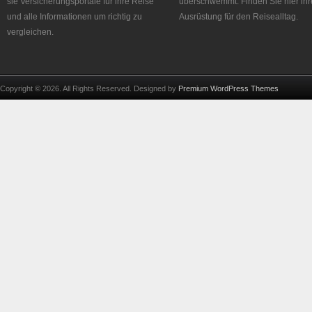
sie Versicherungsportale für ihre Reise
überschwemmt. Finden Sie hier ihr
und alle Informationen um richtig zu
Ausrüstung für den Reisealltag.
vergleichen.
Copyright © 2026. All Rights Reserved. Designed by
Premium WordPress Themes