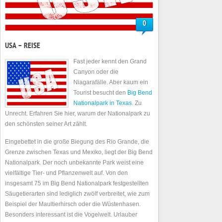
0
USA – REISE
Fast jeder kennt den Grand
Canyon oder die
Niagarafälle. Aber kaum ein
Tourist besucht den
Big Bend
Nationalpark in Texas
. Zu
Unrecht. Erfahren Sie hier, warum der Nationalpark zu
den schönsten seiner Art zählt.
Eingebettet in die große Biegung des Rio Grande, die
Grenze zwischen Texas und Mexiko, liegt der Big Bend
Nationalpark. Der noch unbekannte Park weist eine
vielfältige Tier- und Pflanzenwelt auf. Von den
insgesamt 75 im Big Bend Nationalpark festgestellten
Säugetierarten sind lediglich zwölf verbreitet, wie zum
Beispiel der Maultierhirsch oder die Wüstenhasen.
Besonders interessant ist die Vogelwelt. Urlauber