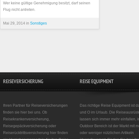
Wer keine gültige Genehmigung besitzt, darf seinen
Flug nicht antreten.
Mai 29, 2014 in
Sonstiges
REISEVERSICHERUNG
REISE EQUIPMENT
Ihren Partner für Reiseversicherungen
Das richtige Reise Equipment ist d
finden sie hier bei uns. Ob
und O im Urlaub. Die Reiseausrüst
Reisekrankenversicherung,
lassen sich immer mehr einfallen, 
Reisegepäckversicherung oder
Outdoor Bereich ist der Markt mit 
Reiserücktrittsversicherung hier finden
oder weniger nützlichen Artikeln