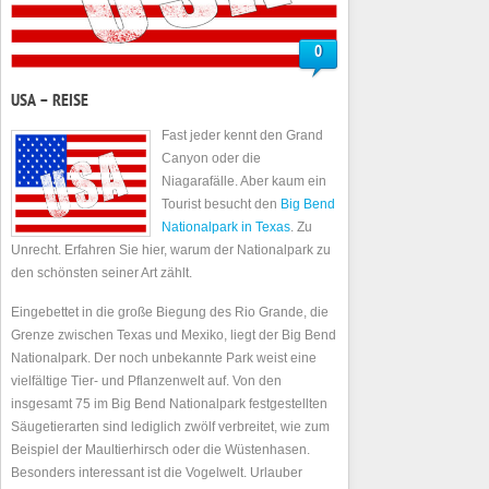
0
USA – REISE
Fast jeder kennt den Grand
Canyon oder die
Niagarafälle. Aber kaum ein
Tourist besucht den
Big Bend
Nationalpark in Texas
. Zu
Unrecht. Erfahren Sie hier, warum der Nationalpark zu
den schönsten seiner Art zählt.
Eingebettet in die große Biegung des Rio Grande, die
Grenze zwischen Texas und Mexiko, liegt der Big Bend
Nationalpark. Der noch unbekannte Park weist eine
vielfältige Tier- und Pflanzenwelt auf. Von den
insgesamt 75 im Big Bend Nationalpark festgestellten
Säugetierarten sind lediglich zwölf verbreitet, wie zum
Beispiel der Maultierhirsch oder die Wüstenhasen.
Besonders interessant ist die Vogelwelt. Urlauber