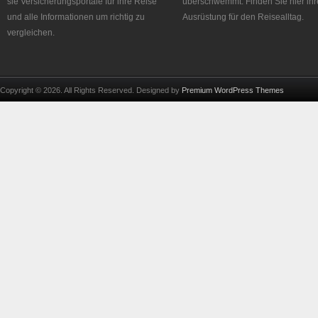
sie Versicherungsportale für ihre Reise
überschwemmt. Finden Sie hier ihr
und alle Informationen um richtig zu
Ausrüstung für den Reisealltag.
vergleichen.
Copyright © 2026. All Rights Reserved. Designed by
Premium WordPress Themes