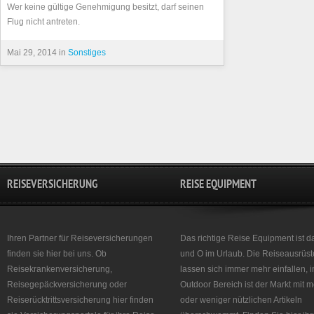
Wer keine gültige Genehmigung besitzt, darf seinen
Flug nicht antreten.
Mai 29, 2014 in
Sonstiges
REISEVERSICHERUNG
REISE EQUIPMENT
Ihren Partner für Reiseversicherungen
Das richtige Reise Equipment ist d
finden sie hier bei uns. Ob
und O im Urlaub. Die Reiseausrüst
Reisekrankenversicherung,
lassen sich immer mehr einfallen, 
Reisegepäckversicherung oder
Outdoor Bereich ist der Markt mit 
Reiserücktrittsversicherung hier finden
oder weniger nützlichen Artikeln