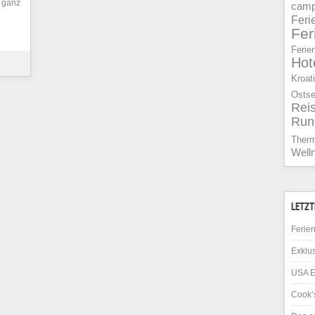
e ganz
camp
Feri
Fe
Ferie
Hot
Kroat
Osts
Rei
Run
Ther
Well
LETZT
Ferien
Exklus
USA E
Cook’s