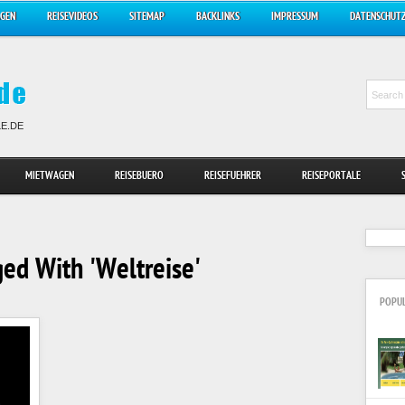
AGEN
REISEVIDEOS
SITEMAP
BACKLINKS
IMPRESSUM
DATENSCHUT
LE.DE
MIETWAGEN
REISEBUERO
REISEFUEHRER
REISEPORTALE
ed With 'Weltreise'
POPU