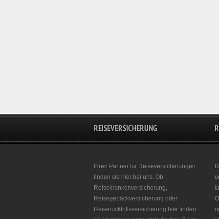
REISEVERSICHERUNG
R
Ihren Partner für Reiseversicherungen
D
finden sie hier bei uns. Ob
u
Reisekrankenversicherung,
l
Reisegepäckversicherung oder
O
Reiserücktrittsversicherung hier finden
o