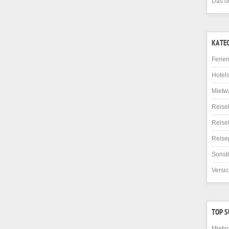
Das o
KATE
Ferie
Hotel
Mietw
Reise
Reise
Reise
Sonst
Versi
TOP 
Mietw