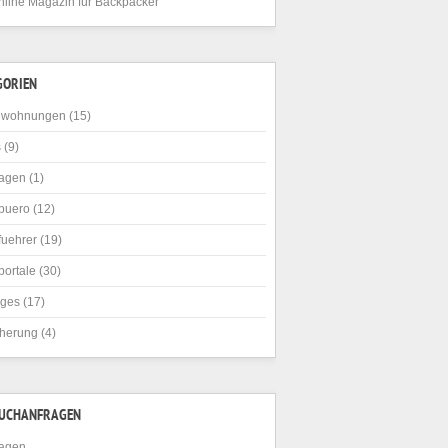
nline Magazin für Backpacker
GORIEN
nwohnungen
(15)
s
(9)
agen
(1)
buero
(12)
fuehrer
(19)
portale
(30)
iges
(17)
cherung
(4)
SUCHANFRAGEN
agen