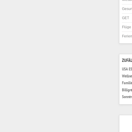
Gesun
GET
Flüge
Ferie
ZUFÄL
USA ES
Wellne
Famili
Billigr
Sonne