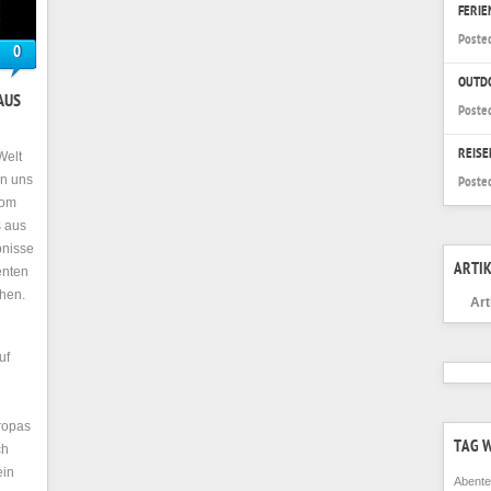
FERI
Poste
0
OUTD
AUS
Poste
REISE
Welt
en uns
Poste
vom
s aus
bnisse
ARTIK
enten
hen.
Art
uf
ropas
TAG 
ch
ein
Abente