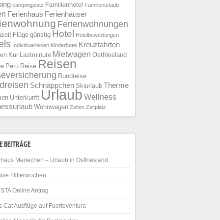
ing
Familienhotel
campingplatz
Familienurlaub
en
Ferienhaus
Ferienhäuser
rienwohnung
Ferienwohnungen
Hotel
nzeit
Flüge
günstig
Hotelbewertungen
els
Kreuzfahrten
Individualreisen
Kinderhotel
Mietwagen
ien
Kur
Lastminute
Ostfriesland
Reisen
ee
Peru
Reise
seversicherung
Rundreise
dreisen
Schnäppchen
Therme
Skiurlaub
Urlaub
Wellness
men
Unterkunft
nessurlaub
Wohnwagen
Zelten
Zeltplatz
E BEITRÄGE
haus Mariechen – Urlaub in Ostfriesland
ive Flitterwochen
STA Online Antrag
 Cat Ausflüge auf Fuerteventura