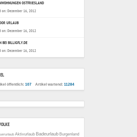
ENWOHNUNGEN OSTFRIESLAND
d on:
Dezember 16, 2012
OOR URLAUB
d on:
Dezember 16, 2012
N BEI BILLIGFLY.DE
d on:
Dezember 16, 2012
EL
ikel öffentlich:
107
Artikel wartend:
11284
WOLKE
Badeurlaub
Aktivurlaub
Burgenland
uerurlaub