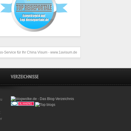
s-Service für Ihr
China Visum
- www.1avisum.de
VERZEICHNISSE
zu
t
er