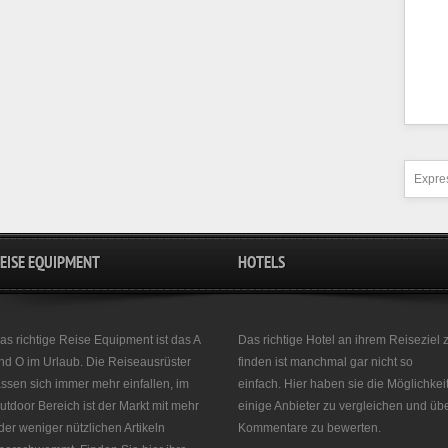
Expres
EISE EQUIPMENT
HOTELS
as richtige Reise Equipment ist das A
Das richtige Hotel an ihrem Reiseziel 
nd O im Urlaub. Die Reiseausrüster
finden ist manchmal gar nicht so
assen sich immer mehr einfallen, im
einfach. Hier haben sie die Möglichkei
utdoor Bereich ist der Markt mit mehr
einige Anbieter zu vergleichen und üb
der weniger nützlichen Artikeln
Kommentare zu bewerten.