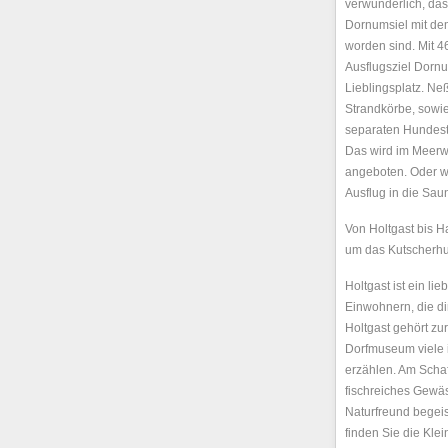
verwunderlich, da
Dornumsiel mit de
worden sind. Mit 4
Ausflugsziel Dornu
Lieblingsplatz. Ne
Strandkörbe, sowie
separaten Hundes
Das wird im Meerw
angeboten. Oder w
Ausflug in die Sau
Von Holtgast bis H
um das Kutscherh
Holtgast ist ein li
Einwohnern, die di
Holtgast gehört z
Dorfmuseum viele 
erzählen. Am Scha
fischreiches Gewäs
Naturfreund begeist
finden Sie die Kl