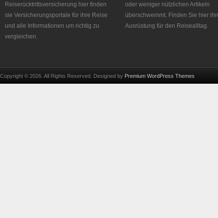
Reiserücktrittsversicherung hier finden
oder weniger nützlichen Artikeln
sie Versicherungsportale für ihre Reise
überschwemmt. Finden Sie hier ihr
und alle Informationen um richtig zu
Ausrüstung für den Reisealltag.
vergleichen.
Copyright © 2026. All Rights Reserved. Designed by
Premium WordPress Themes