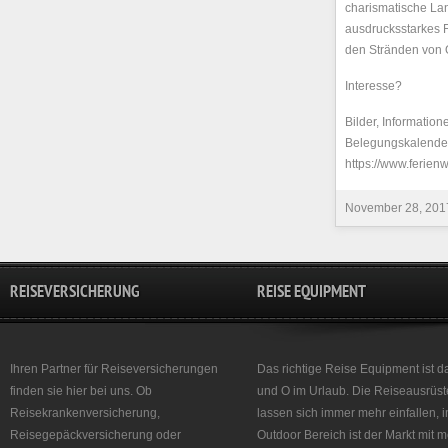
charismatische La
ausdrucksstarkes 
den Stränden von O
Interesse?
Bilder, Informatio
Belegungskalender 
https://www.ferie
November 28, 201
REISEVERSICHERUNG
REISE EQUIPMENT
Ihren Partner für Reiseversicherungen
Das richtige Reise Equipment ist d
finden sie hier bei uns. Ob
und O im Urlaub. Die Reiseausrüst
Reisekrankenversicherung,
lassen sich immer mehr einfallen, 
Reisegepäckversicherung oder
Outdoor Bereich ist der Markt mit 