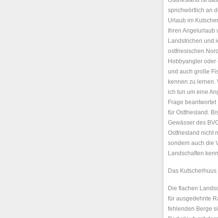
Ostfriesland ist da
sprichwörtlich an 
Urlaub im Kutscher
Ihren Angelurlaub
Landstrichen und i
ostfriesischen Nor
Hobbyangler oder e
und auch große Fis
kennen zu lernen.
ich tun um eine A
Frage beantwortet 
für Ostfriesland. B
Gewässer des BVO
Ostfriesland nicht
sondern auch die V
Landschaften kenn
Das Kutscherhuus –
Die flachen Landsc
für ausgedehnte Ra
fehlenden Berge si