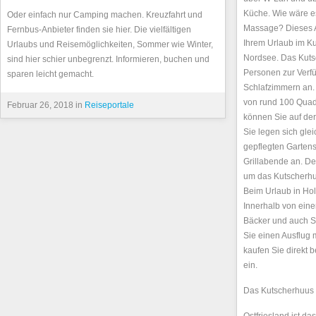
Küche. Wie wäre es
Oder einfach nur Camping machen. Kreuzfahrt und
Massage? Dieses A
Fernbus-Anbieter finden sie hier. Die vielfältigen
Ihrem Urlaub im Ku
Urlaubs und Reisemöglichkeiten, Sommer wie Winter,
Nordsee. Das Kutsc
sind hier schier unbegrenzt. Informieren, buchen und
Personen zur Verfü
sparen leicht gemacht.
Schlafzimmern an.
von rund 100 Quad
Februar 26, 2018 in
Reiseportale
können Sie auf de
Sie legen sich gle
gepflegten Gartens.
Grillabende an. De
um das Kutscherhuu
Beim Urlaub in Holt
Innerhalb von eine
Bäcker und auch 
Sie einen Ausflug
kaufen Sie direkt 
ein.
Das Kutscherhuus 