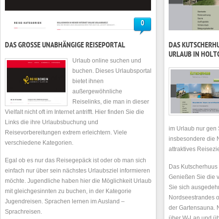
0
DAS GROSSE UNABHÄNGIGE REISEPORTAL
DAS KUTSCHERHU
URLAUB IN HOLT
Urlaub online suchen und
buchen. Dieses Urlaubsportal
bietet ihnen
außergewöhnliche
Reiselinks, die man in dieser
Vielfalt nicht oft im Internet antrifft. Hier finden Sie die
Links die ihre Urlaubsbuchung und
im Urlaub nur gen
Reisevorbereitungen extrem erleichtern. Viele
insbesondere die N
verschiedene Kategorien.
attraktives Reisezie
Egal ob es nur das Reisegepäck ist oder ob man sich
Das Kutscherhuus l
einfach nur über sein nächstes Urlaubsziel informieren
Genießen Sie die v
möchte. Jugendliche haben hier die Möglichkeit Urlaub
Sie sich ausgedeh
mit gleichgesinnten zu buchen, in der Kategorie
Nordseestrandes o
Jugendreisen. Sprachen lernen im Ausland –
der Gartensauna. N
Sprachreisen.
über W-Lan und üb