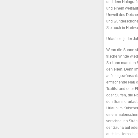
und dem Holograf
und einem weitläuf
Unweit des Deiches
und wunderschöne 
Sie auch in Hartw
Urlaub zu jeder Ja
Wenn die Sonne st
frische Winde wied
So kann man den S
genießen. Denn i
auf die gewünscht
erfrischende Naß 
Textilstrand oder
oder Surfen, die No
den Sommerurlaub.
Urlaub im Kutscher
einem malerischen
verschneiten Strä
der Sauna auf ode
auch im Herbst bie