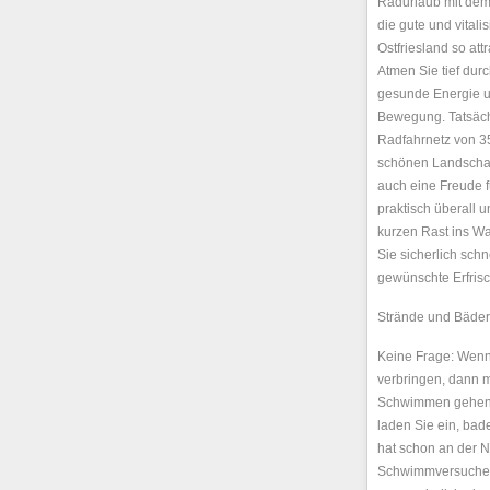
Radurlaub mit dem
die gute und vital
Ostfriesland so att
Atmen Sie tief du
gesunde Energie 
Bewegung. Tatsächl
Radfahrnetz von 35
schönen Landschaf
auch eine Freude f
praktisch überall 
kurzen Rast ins Wa
Sie sicherlich schne
gewünschte Erfris
Strände und Bäder
Keine Frage: Wenn 
verbringen, dann m
Schwimmen gehen.
laden Sie ein, ba
hat schon an der N
Schwimmversuche g