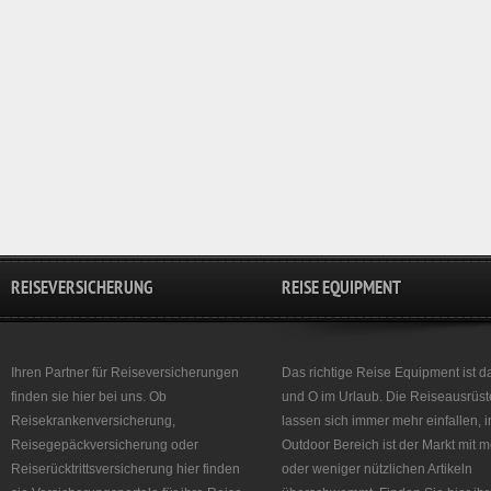
REISEVERSICHERUNG
REISE EQUIPMENT
Ihren Partner für Reiseversicherungen
Das richtige Reise Equipment ist d
finden sie hier bei uns. Ob
und O im Urlaub. Die Reiseausrüst
Reisekrankenversicherung,
lassen sich immer mehr einfallen, 
Reisegepäckversicherung oder
Outdoor Bereich ist der Markt mit 
Reiserücktrittsversicherung hier finden
oder weniger nützlichen Artikeln