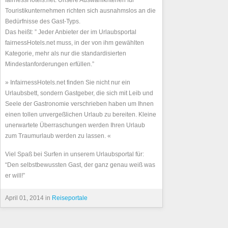
fairnessHotels.net. Unsere Auswahlkriterien für
Touristikunternehmen richten sich ausnahmslos an die
Bedürfnisse des Gast-Typs.
Das heißt: ” Jeder Anbieter der im Urlaubsportal
fairnessHotels.net muss, in der von ihm gewählten
Kategorie, mehr als nur die standardisierten
Mindestanforderungen erfüllen.”
» InfairnessHotels.net finden Sie nicht nur ein
Urlaubsbett, sondern Gastgeber, die sich mit Leib und
Seele der Gastronomie verschrieben haben um Ihnen
einen tollen unvergeßlichen Urlaub zu bereiten. Kleine
unerwartete Überraschungen werden Ihren Urlaub
zum Traumurlaub werden zu lassen. «
Viel Spaß bei Surfen in unserem Urlaubsportal für:
“Den selbstbewussten Gast, der ganz genau weiß was
er will!”
April 01, 2014 in
Reiseportale