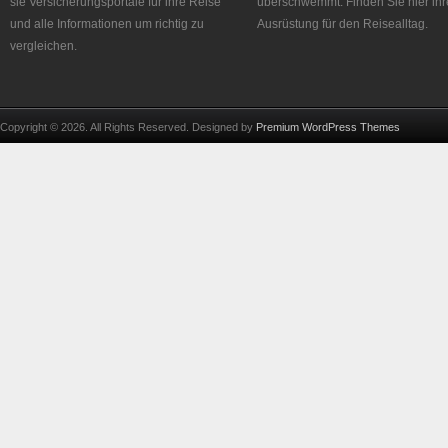
sie Versicherungsportale für ihre Reise
überschwemmt. Finden Sie hier ihr
und alle Informationen um richtig zu
Ausrüstung für den Reisealltag.
vergleichen.
Copyright © 2026. All Rights Reserved. Designed by
Premium WordPress Themes