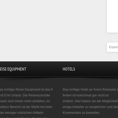
Expres
EISE EQUIPMENT
HOTELS
as richtige Reise Equipment ist das A
Das richtige Hotel an ihrem Reiseziel 
nd O im Urlaub. Die Reiseausrüster
finden ist manchmal gar nicht so
assen sich immer mehr einfallen, im
einfach. Hier haben sie die Möglichkei
utdoor Bereich ist der Markt mit mehr
einige Anbieter zu vergleichen und üb
der weniger nützlichen Artikeln
Kommentare zu bewerten.