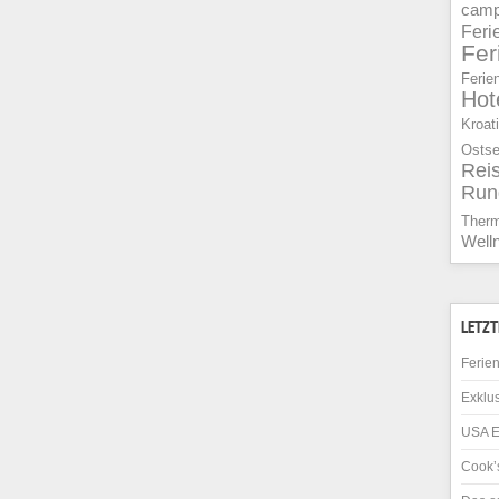
camp
Feri
Fe
Ferie
Hot
Kroat
Osts
Rei
Run
Ther
Well
LETZT
Ferien
Exklus
USA E
Cook’s