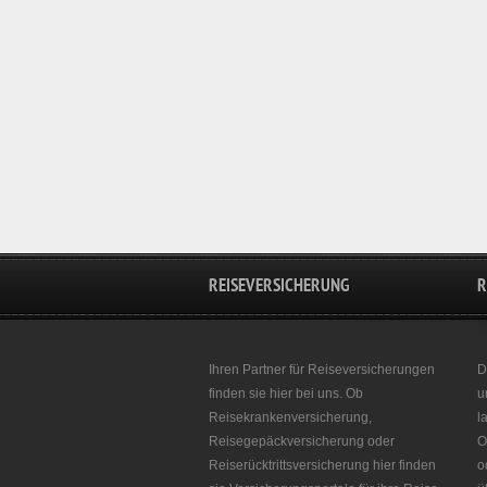
REISEVERSICHERUNG
R
Ihren Partner für Reiseversicherungen
D
finden sie hier bei uns. Ob
u
Reisekrankenversicherung,
l
Reisegepäckversicherung oder
O
Reiserücktrittsversicherung hier finden
o