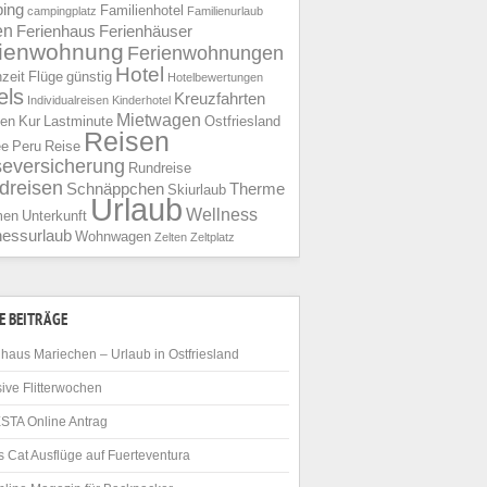
ing
Familienhotel
campingplatz
Familienurlaub
en
Ferienhaus
Ferienhäuser
rienwohnung
Ferienwohnungen
Hotel
nzeit
Flüge
günstig
Hotelbewertungen
els
Kreuzfahrten
Individualreisen
Kinderhotel
Mietwagen
ien
Kur
Lastminute
Ostfriesland
Reisen
ee
Peru
Reise
seversicherung
Rundreise
dreisen
Schnäppchen
Therme
Skiurlaub
Urlaub
Wellness
men
Unterkunft
nessurlaub
Wohnwagen
Zelten
Zeltplatz
E BEITRÄGE
haus Mariechen – Urlaub in Ostfriesland
ive Flitterwochen
STA Online Antrag
 Cat Ausflüge auf Fuerteventura