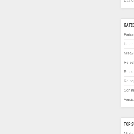
Das o
KATE
Ferie
Hotel
Mietw
Reise
Reise
Reise
Sonst
Versi
TOP 
Mietw