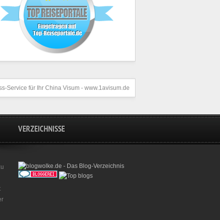
s-Service für Ihr
China Visum
- www.1avisum.de
VERZEICHNISSE
zu
t
er