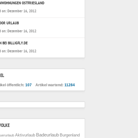
ENWOHNUNGEN OSTFRIESLAND
d on:
Dezember 16, 2012
OOR URLAUB
d on:
Dezember 16, 2012
N BEI BILLIGFLY.DE
d on:
Dezember 16, 2012
EL
ikel öffentlich:
107
Artikel wartend:
11284
WOLKE
Badeurlaub
Aktivurlaub
Burgenland
uerurlaub