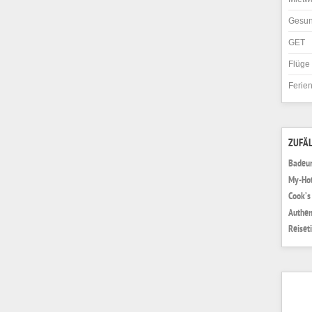
Gesun
GET
Flüge
Ferie
ZUFÄL
Badeur
My-Hot
Cook’s
Authen
Reiset