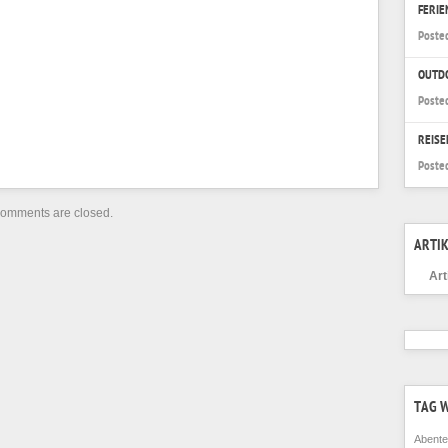
FERI
Poste
OUTD
Poste
REISE
Poste
omments are closed.
ARTIK
Art
TAG 
Abente