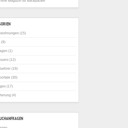
nline Magazin für Backpacker
GORIEN
nwohnungen
(15)
s
(9)
agen
(1)
buero
(12)
fuehrer
(19)
portale
(30)
iges
(17)
cherung
(4)
SUCHANFRAGEN
agen