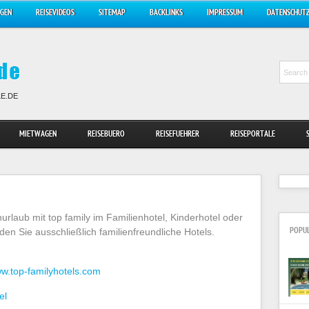
AGEN
REISEVIDEOS
SITEMAP
BACKLINKS
IMPRESSUM
DATENSCHUT
LE.DE
MIETWAGEN
REISEBUERO
REISEFUEHRER
REISEPORTALE
urlaub mit top family im Familienhotel, Kinderhotel oder
nden Sie ausschließlich familienfreundliche Hotels.
POPU
ww.top-familyhotels.com
el