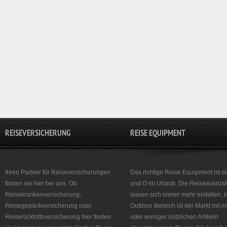
REISEVERSICHERUNG
REISE EQUIPMENT
Ihren Partner für Reiseversicherungen
Das richtige Reise Equipment ist d
finden sie hier bei uns. Ob
und O im Urlaub. Die Reiseausrüst
Reisekrankenversicherung,
lassen sich immer mehr einfallen, 
Reisegepäckversicherung oder
Outdoor Bereich ist der Markt mit 
Reiserücktrittsversicherung hier finden
oder weniger nützlichen Artikeln