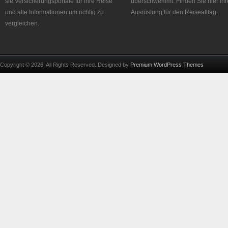
sie Versicherungsportale für ihre Reise
überschwemmt. Finden Sie hier ihr
und alle Informationen um richtig zu
Ausrüstung für den Reisealltag.
vergleichen.
Copyright © 2026. All Rights Reserved. Designed by
Premium WordPress Themes