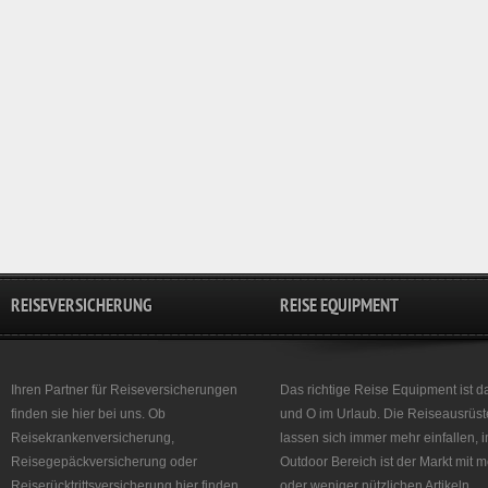
REISEVERSICHERUNG
REISE EQUIPMENT
Ihren Partner für Reiseversicherungen
Das richtige Reise Equipment ist d
finden sie hier bei uns. Ob
und O im Urlaub. Die Reiseausrüst
Reisekrankenversicherung,
lassen sich immer mehr einfallen, 
Reisegepäckversicherung oder
Outdoor Bereich ist der Markt mit 
Reiserücktrittsversicherung hier finden
oder weniger nützlichen Artikeln