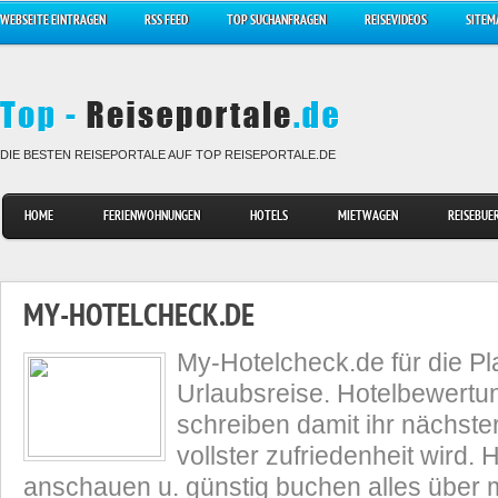
WEBSEITE EINTRAGEN
RSS FEED
TOP SUCHANFRAGEN
REISEVIDEOS
SITEM
DIE BESTEN REISEPORTALE AUF TOP REISEPORTALE.DE
HOME
FERIENWOHNUNGEN
HOTELS
MIETWAGEN
REISEBUE
MY-HOTELCHECK.DE
My-Hotelcheck.de für die Pl
Urlaubsreise. Hotelbewertu
schreiben damit ihr nächste
vollster zufriedenheit wird.
anschauen u. günstig buchen alles über 