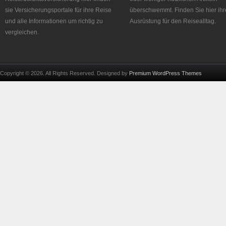
sie Versicherungsportale für ihre Reise
überschwemmt. Finden Sie hier ihr
und alle Informationen um richtig zu
Ausrüstung für den Reisealltag.
vergleichen.
Copyright © 2026. All Rights Reserved. Designed by
Premium WordPress Themes