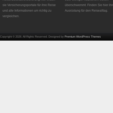
sie Versicherungsportale für ihre Reise
überschwemmt. Finden Sie hier ihr
und alle Informationen um richtig zu
Ausrüstung für den Reisealltag.
vergleichen.
Copyright © 2026. All Rights Reserved. Designed by
Premium WordPress Themes