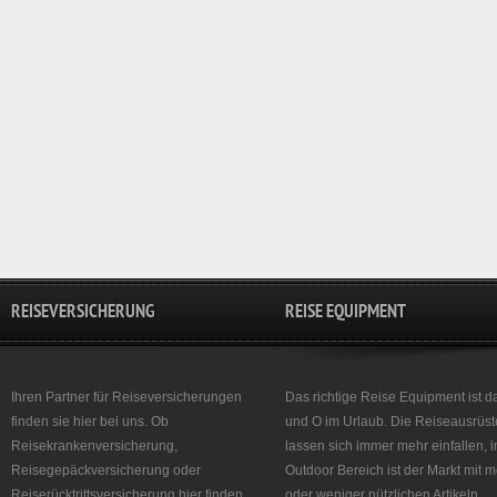
REISEVERSICHERUNG
REISE EQUIPMENT
Ihren Partner für Reiseversicherungen
Das richtige Reise Equipment ist d
finden sie hier bei uns. Ob
und O im Urlaub. Die Reiseausrüst
Reisekrankenversicherung,
lassen sich immer mehr einfallen, 
Reisegepäckversicherung oder
Outdoor Bereich ist der Markt mit 
Reiserücktrittsversicherung hier finden
oder weniger nützlichen Artikeln