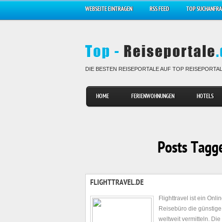
WEBSEITE EINTRAGEN
RSS FEED
TOP SUCHANFR
DIE BESTEN REISEPORTALE AUF TOP REISEPORTA
HOME
FERIENWOHNUNGEN
HOTELS
Posts Tagge
FLIGHTTRAVEL.DE
Flighttravel ist ein Onli
Reisebüro die günstige
weltweit vermitteln. Die