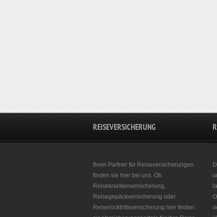
REISEVERSICHERUNG
R
Ihren Partner für Reiseversicherungen
D
finden sie hier bei uns. Ob
u
Reisekrankenversicherung,
l
Reisegepäckversicherung oder
O
Reiserücktrittsversicherung hier finden
o