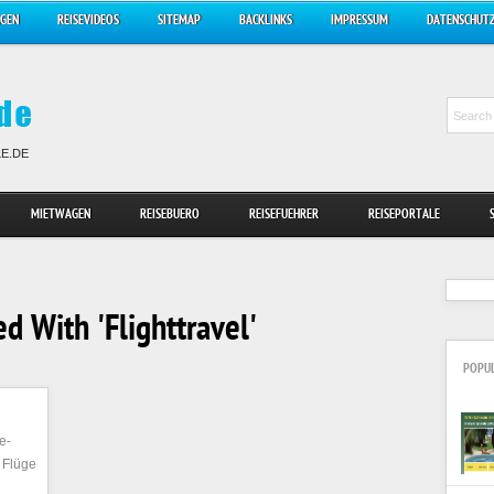
AGEN
REISEVIDEOS
SITEMAP
BACKLINKS
IMPRESSUM
DATENSCHUT
LE.DE
MIETWAGEN
REISEBUERO
REISEFUEHRER
REISEPORTALE
d With 'Flighttravel'
POPU
ne-
 Flüge