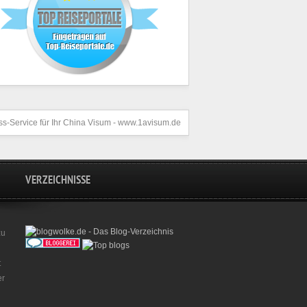
s-Service für Ihr
China Visum
- www.1avisum.de
VERZEICHNISSE
zu
t
er