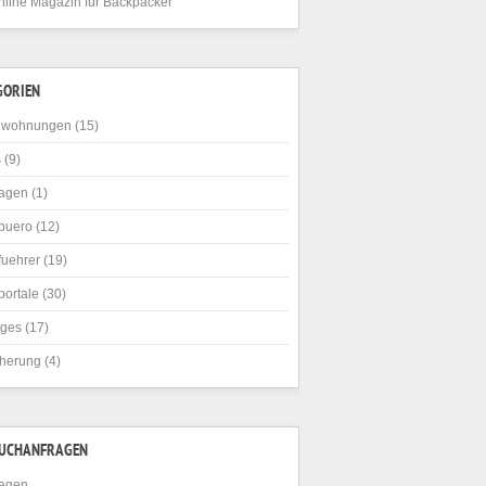
nline Magazin für Backpacker
GORIEN
nwohnungen
(15)
s
(9)
agen
(1)
buero
(12)
fuehrer
(19)
portale
(30)
iges
(17)
cherung
(4)
SUCHANFRAGEN
agen