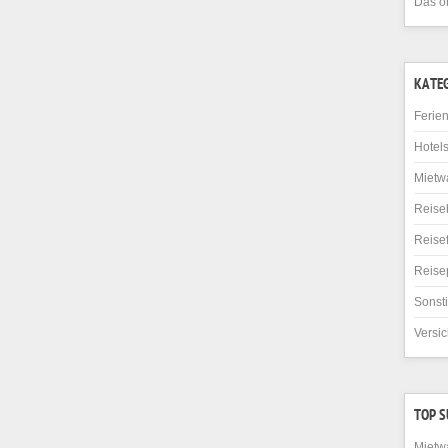
Das o
KATE
Ferie
Hotel
Mietw
Reise
Reise
Reise
Sonst
Versi
TOP 
Mietw