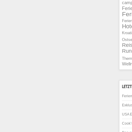
camp
Feri
Fe
Ferie
Hot
Kroat
Osts
Rei
Run
Ther
Well
LETZT
Ferien
Exklus
USA E
Cook’s