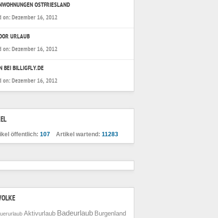
ENWOHNUNGEN OSTFRIESLAND
d on:
Dezember 16, 2012
OOR URLAUB
d on:
Dezember 16, 2012
N BEI BILLIGFLY.DE
d on:
Dezember 16, 2012
EL
ikel öffentlich:
107
Artikel wartend:
11283
WOLKE
Badeurlaub
Aktivurlaub
Burgenland
uerurlaub