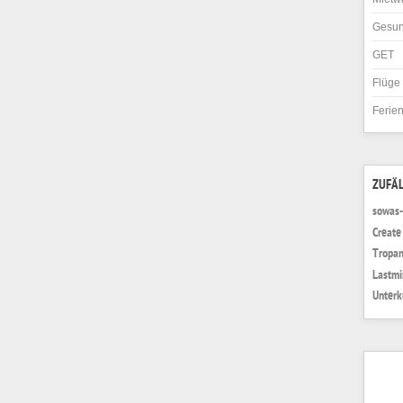
Gesun
GET
Flüge
Ferie
ZUFÄL
sowas-
Create
Tropan
Lastmi
Unterk