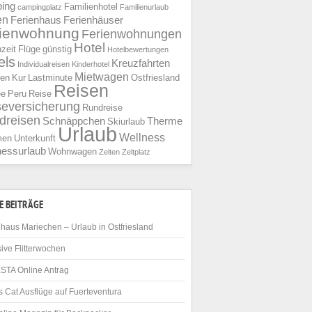
ing
Familienhotel
campingplatz
Familienurlaub
en
Ferienhaus
Ferienhäuser
rienwohnung
Ferienwohnungen
Hotel
nzeit
Flüge
günstig
Hotelbewertungen
els
Kreuzfahrten
Individualreisen
Kinderhotel
Mietwagen
ien
Kur
Lastminute
Ostfriesland
Reisen
ee
Peru
Reise
seversicherung
Rundreise
dreisen
Schnäppchen
Therme
Skiurlaub
Urlaub
Wellness
men
Unterkunft
nessurlaub
Wohnwagen
Zelten
Zeltplatz
E BEITRÄGE
haus Mariechen – Urlaub in Ostfriesland
ive Flitterwochen
STA Online Antrag
 Cat Ausflüge auf Fuerteventura