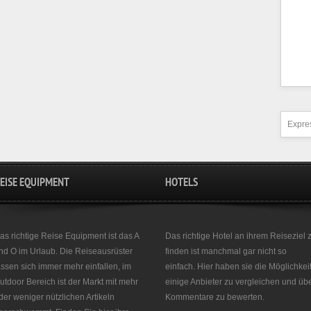
Expres
EISE EQUIPMENT
HOTELS
as richtige Reise Equipment ist das A
Das richtige Hotel an ihrem Reiseziel 
nd O im Urlaub. Die Reiseausrüster
finden ist manchmal gar nicht so
assen sich immer mehr einfallen, im
einfach. Hier haben sie die Möglichkei
utdoor Bereich ist der Markt mit mehr
einige Anbieter zu vergleichen und üb
der weniger nützlichen Artikeln
Kommentare zu bewerten.