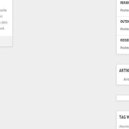
FERI
l
seite
Poste
en
OUTD
n den
elt.
Poste
REISE
Poste
ARTIK
Art
TAG 
Abente