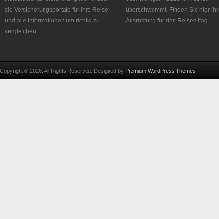
sie Versicherungsportale für ihre Reise
überschwemmt. Finden Sie hier ihr
und alle Informationen um richtig zu
Ausrüstung für den Reisealltag.
vergleichen.
Copyright © 2026. All Rights Reserved. Designed by
Premium WordPress Themes