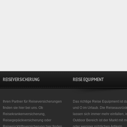
REISEVERSICHERUNG
REISE EQUIPMENT
Ihren Partner für Reiseversicherungen
Das richtige Reise Equipment ist d
finden sie hier bei uns. Ob
und O im Urlaub. Die Reiseausrüst
Reisekrankenversicherung,
lassen sich immer mehr einfallen, 
Reisegepäckversicherung oder
Outdoor Bereich ist der Markt mit 
Reiserücktrittsversicherung hier finden
oder weniger nützlichen Artikeln