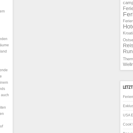
camp
Feri
dem
Fe
Ferie
Hot
Kroat
jeden
Osts
Rei
träume
Run
land
Ther
Well
kende
ie
einem
LETZT
ands
d auch
Ferien
Exklus
iten
fen
USA E
Cook’s
uf