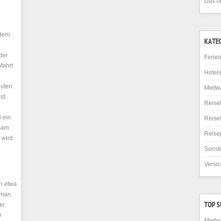
Das o
 dem
KATE
der
Ferie
nfahrt
Hotel
uten.
Mietw
st,
Reise
 ein
Reise
nsam
Reise
 wird
Sonst
Versi
en etwa
 man
er
TOP 
r
Mietw