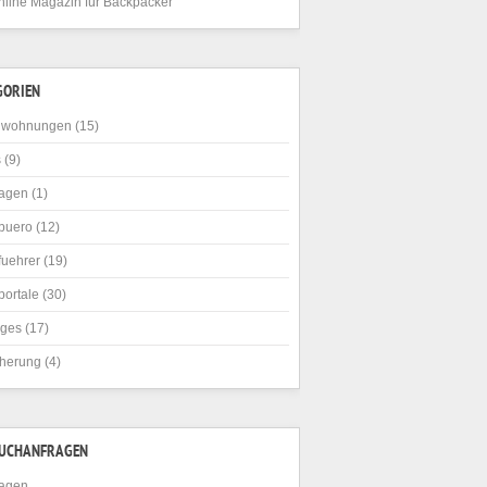
nline Magazin für Backpacker
GORIEN
nwohnungen
(15)
s
(9)
agen
(1)
buero
(12)
fuehrer
(19)
portale
(30)
iges
(17)
cherung
(4)
SUCHANFRAGEN
agen