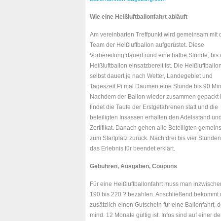
Wie eine Heißluftballonfahrt abläuft
Am vereinbarten Treffpunkt wird gemeinsam mit
Team der Heißluftballon aufgerüstet. Diese
Vorbereitung dauert rund eine halbe Stunde, bis 
Heißluftballon einsatzbereit ist. Die Heißluftballo
selbst dauert je nach Wetter, Landegebiet und
Tageszeit Pi mal Daumen eine Stunde bis 90 Min
Nachdem der Ballon wieder zusammen gepackt i
findet die Taufe der Erstgefahrenen statt und die
beteiligten Insassen erhalten den Adelsstand und
Zertifikat. Danach gehen alle Beteiligten gemei
zum Startplatz zurück. Nach drei bis vier Stunden
das Erlebnis für beendet erklärt.
Gebühren, Ausgaben, Coupons
Für eine Heißluftballonfahrt muss man inzwisch
190 bis 220 ? bezahlen. Anschließend bekommt
zusätzlich einen Gutschein für eine Ballonfahrt, d
mind. 12 Monate gültig ist. Infos sind auf einer de