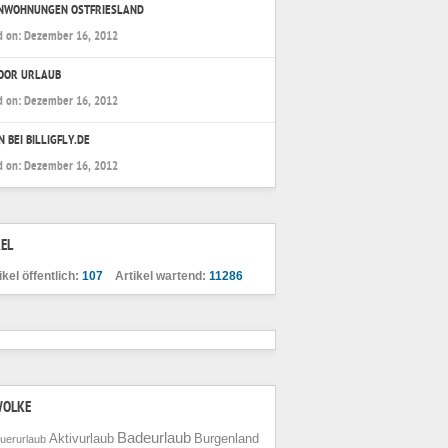
ENWOHNUNGEN OSTFRIESLAND
d on:
Dezember 16, 2012
OOR URLAUB
d on:
Dezember 16, 2012
N BEI BILLIGFLY.DE
d on:
Dezember 16, 2012
EL
ikel öffentlich:
107
Artikel wartend:
11286
WOLKE
Badeurlaub
Aktivurlaub
Burgenland
uerurlaub