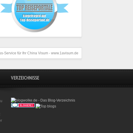
s-Service für Ihr
China Visum
- www.1avisum.de
VERZEICHNISSE
zu
t
er