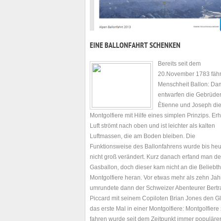
EINE BALLONFAHRT SCHENKEN
Bereits seit dem
20.November 1783 fähr
Menschheit Ballon: Da
entwarfen die Gebrüde
Ètienne und Joseph di
Montgolfiere mit Hilfe eines simplen Prinzips. Erh
Luft strömt nach oben und ist leichter als kalten
Luftmassen, die am Boden bleiben. Die
Funktionsweise des Ballonfahrens wurde bis heu
nicht groß verändert. Kurz danach erfand man d
Gasballon, doch dieser kam nicht an die Beliebth
Montgolfiere heran. Vor etwas mehr als zehn Ja
umrundete dann der Schweizer Abenteurer Bert
Piccard mit seinem Copiloten Brian Jones den G
das erste Mal in einer Montgolfiere: Montgolfiere
fahren wurde seit dem Zeitpunkt immer populärer