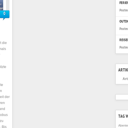
FERI
Poste
0
OUTD
Poste
REISE
t die
Poste
mals
r
e
itzte
ARTIK
Art
te
en
eit der
hren
rand
lobus
TAG 
 zu
Abente
. Bis