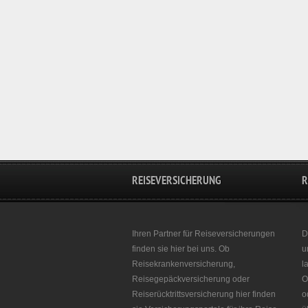
REISEVERSICHERUNG
R
Ihren Partner für Reiseversicherungen
D
finden sie hier bei uns. Ob
u
Reisekrankenversicherung,
l
Reisegepäckversicherung oder
O
Reiserücktrittsversicherung hier finden
o