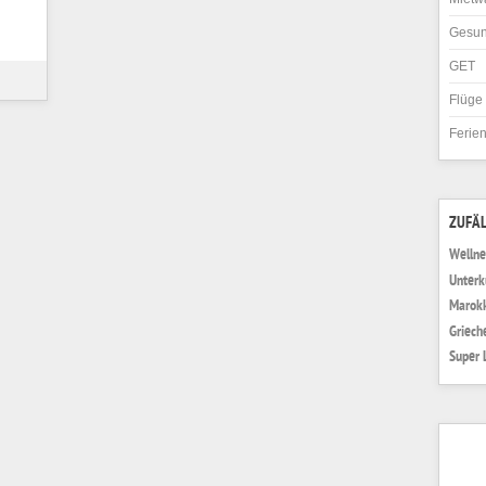
Gesun
GET
Flüge
Ferie
ZUFÄL
Wellne
Unterk
Marokk
Griech
Super 