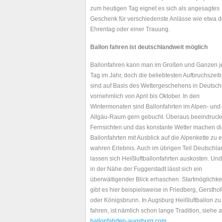
zum heutigen Tag eignet es sich als angesagtes
Geschenk für verschiedenste Anlässe wie etwa 
Ehrentag oder einer Trauung.
Ballon fahren ist deutschlandweit möglich
Ballonfahren kann man im Großen und Ganzen 
Tag im Jahr, doch die beliebtesten Aufbruchszei
sind auf Basis des Wettergeschehens in Deutsch
vornehmlich von April bis Oktober. In den
Wintermonaten sind Ballonfahrten im Alpen- und
Allgäu-Raum gern gebucht. Überaus beeindruc
Fernsichten und das konstante Wetter machen d
Ballonfahrten mit Ausblick auf die Alpenkette zu 
wahren Erlebnis. Auch im übrigen Teil Deutschl
lassen sich Heißluftballonfahrten auskosten. Un
in der Nähe der Fuggerstadt lässt sich ein
überwältigender Blick erhaschen. Startmöglichke
gibt es hier beispielsweise in Friedberg, Gerstho
oder Königsbrunn. In Augsburg Heißluftballon zu
fahren, ist nämlich schon lange Tradition, siehe a
ballonfahrten-augsburg.com