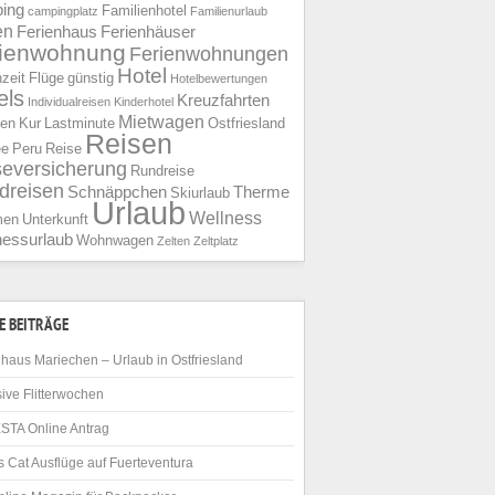
ing
Familienhotel
campingplatz
Familienurlaub
en
Ferienhaus
Ferienhäuser
rienwohnung
Ferienwohnungen
Hotel
nzeit
Flüge
günstig
Hotelbewertungen
els
Kreuzfahrten
Individualreisen
Kinderhotel
Mietwagen
ien
Kur
Lastminute
Ostfriesland
Reisen
ee
Peru
Reise
seversicherung
Rundreise
dreisen
Schnäppchen
Therme
Skiurlaub
Urlaub
Wellness
men
Unterkunft
nessurlaub
Wohnwagen
Zelten
Zeltplatz
E BEITRÄGE
haus Mariechen – Urlaub in Ostfriesland
ive Flitterwochen
STA Online Antrag
 Cat Ausflüge auf Fuerteventura