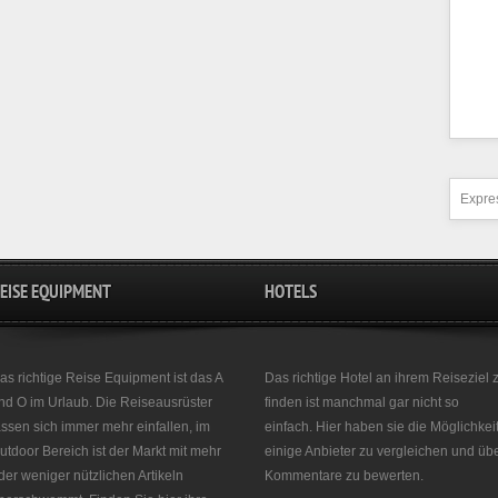
Expres
EISE EQUIPMENT
HOTELS
as richtige Reise Equipment ist das A
Das richtige Hotel an ihrem Reiseziel 
nd O im Urlaub. Die Reiseausrüster
finden ist manchmal gar nicht so
assen sich immer mehr einfallen, im
einfach. Hier haben sie die Möglichkei
utdoor Bereich ist der Markt mit mehr
einige Anbieter zu vergleichen und üb
der weniger nützlichen Artikeln
Kommentare zu bewerten.