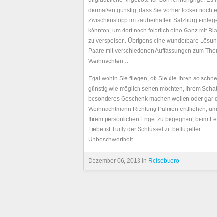
unglaubliche Angebote für Sonnenhungrige. Es i
dermaßen günstig, dass Sie vorher locker noch 
Zwischenstopp im zauberhaften Salzburg einleg
könnten, um dort noch feierlich eine Ganz mit Bl
zu verspeisen. Übrigens eine wunderbare Lösung
Paare mit verschiedenen Auffassungen zum Th
Weihnachten…
Egal wohin Sie fliegen, ob Sie die Ihren so schne
günstig wie möglich sehen möchten, Ihrem Schat
besonderes Geschenk machen wollen oder gar
Weihnachtmann Richtung Palmen entfliehen, um
Ihrem persönlichen Engel zu begegnen; beim Fe
Liebe ist Tuifly der Schlüssel zu beflügelter
Unbeschwertheit.
Dezember 06, 2013 in
Reisebuero