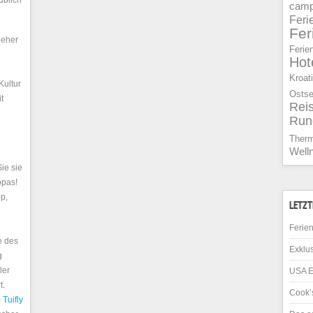
ublich
camp
Feri
Fe
 eher
Ferie
Hot
e
Kroat
Kultur
Osts
t
Rei
Run
Ther
Well
ie sie
opas!
pp,
LETZT
Ferien
e des
Exklus
g
ler
USA E
t.
Cook’s
m
Tuifly