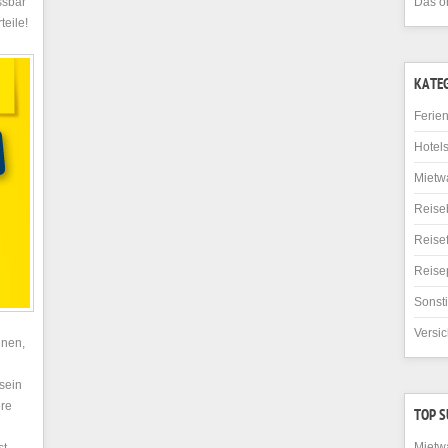
ssbar
Das o
teile!
KATE
Ferie
Hotel
Mietw
Reise
Reise
Reise
Sonst
Versi
nen,
sein
ere
TOP 
Mietw