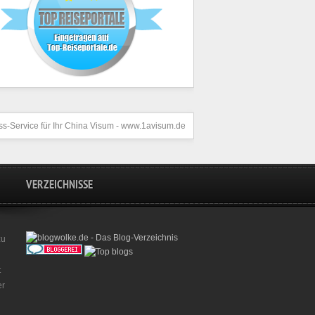
s-Service für Ihr
China Visum
- www.1avisum.de
VERZEICHNISSE
zu
t
er