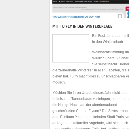
MIT TUIFLY IN DEN WINTERURLAUB
Ein Fest der Liebe – mit
in den Winterurlaub
Weihnachtstimmung übe
Wirklich überall? Scha
Sie selbst nach! Erlebe
die zauberhafte Winterzeit in allen Facetten, die 
bieten hat. Tuifly macht dies zu unschlagbaren P
möglich.
Möchten Sie Ihren Urlaub dieses Jahr nicht unte
heimischen Tannenbaum verbringen, sondern ei
die Heilige Nacht auf der atemberaubend
geschmückten Chams-Elysee? Die Silvesternach
dem Eifelturm ? In der prickelnden Stadt Paris, vo
aufregender kultureller Angebote, wird sicherlich