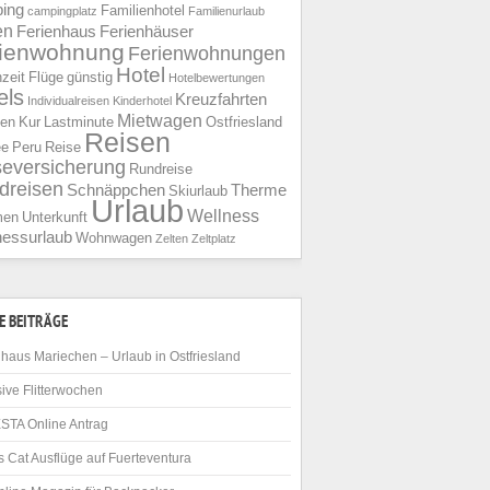
ing
Familienhotel
campingplatz
Familienurlaub
en
Ferienhaus
Ferienhäuser
rienwohnung
Ferienwohnungen
Hotel
nzeit
Flüge
günstig
Hotelbewertungen
els
Kreuzfahrten
Individualreisen
Kinderhotel
Mietwagen
ien
Kur
Lastminute
Ostfriesland
Reisen
ee
Peru
Reise
seversicherung
Rundreise
dreisen
Schnäppchen
Therme
Skiurlaub
Urlaub
Wellness
men
Unterkunft
nessurlaub
Wohnwagen
Zelten
Zeltplatz
E BEITRÄGE
haus Mariechen – Urlaub in Ostfriesland
ive Flitterwochen
STA Online Antrag
 Cat Ausflüge auf Fuerteventura