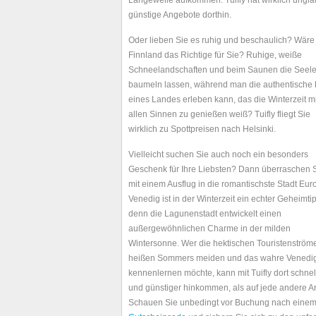
Langeweile aufkommen. Tuifly hat wirklich ungla
günstige Angebote dorthin.
Oder lieben Sie es ruhig und beschaulich? Wäre
Finnland das Richtige für Sie? Ruhige, weiße
Schneelandschaften und beim Saunen die Seel
baumeln lassen, während man die authentische 
eines Landes erleben kann, das die Winterzeit mi
allen Sinnen zu genießen weiß? Tuifly fliegt Sie
wirklich zu Spottpreisen nach Helsinki.
Vielleicht suchen Sie auch noch ein besonders
Geschenk für Ihre Liebsten? Dann überraschen S
mit einem Ausflug in die romantischste Stadt Eur
Venedig ist in der Winterzeit ein echter Geheimti
denn die Lagunenstadt entwickelt einen
außergewöhnlichen Charme in der milden
Wintersonne. Wer die hektischen Touristenström
heißen Sommers meiden und das wahre Venedi
kennenlernen möchte, kann mit Tuifly dort schnel
und günstiger hinkommen, als auf jede andere Ar
Schauen Sie unbedingt vor Buchung nach eine