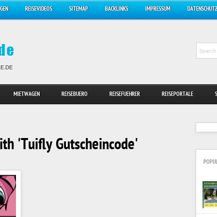
AGEN
REISEVIDEOS
SITEMAP
BACKLINKS
IMPRESSUM
DATENSCHUT
LE.DE
MIETWAGEN
REISEBUERO
REISEFUEHRER
REISEPORTALE
th 'Tuifly Gutscheincode'
POPU