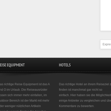
Expres
EISE EQUIPMENT
HOTELS
as richtige Reise Equipment ist das A
Das richtige Hotel an ihrem Reiseziel 
nd O im Urlaub. Die Reiseausrüster
finden ist manchmal gar nicht so
assen sich immer mehr einfallen, im
einfach. Hier haben sie die Möglichkei
utdoor Bereich ist der Markt mit mehr
einige Anbieter zu vergleichen und üb
der weniger nützlichen Artikeln
Kommentare zu bewerten.