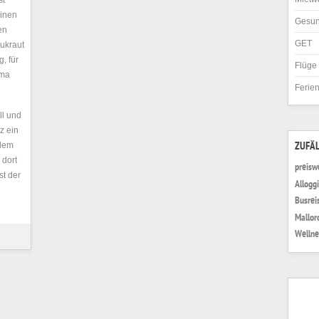
st
einen
Gesun
en
GET
aukraut
, für
Flüge
ema
Ferie
ll und
z ein
 dem
ZUFÄL
 dort
preisw
st der
Allogg
Busrei
Mallor
Wellne