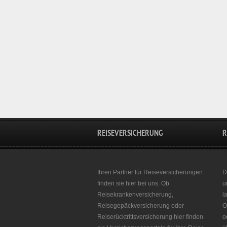
REISEVERSICHERUNG
R
Ihren Partner für Reiseversicherungen
D
finden sie hier bei uns. Ob
u
Reisekrankenversicherung,
l
Reisegepäckversicherung oder
O
Reiserücktrittsversicherung hier finden
o