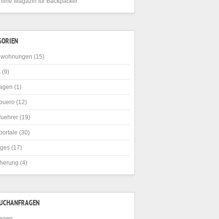
nline Magazin für Backpacker
GORIEN
nwohnungen
(15)
s
(9)
agen
(1)
buero
(12)
fuehrer
(19)
portale
(30)
iges
(17)
cherung
(4)
SUCHANFRAGEN
agen