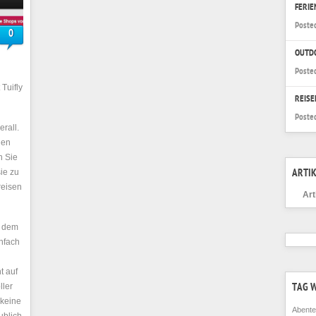
FERI
Poste
0
OUTD
Poste
 Tuifly
REISE
Poste
rall.
uen
n Sie
sie zu
ARTIK
reisen
Art
r dem
nfach
t auf
ller
TAG 
 keine
Abente