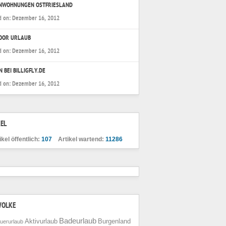
ENWOHNUNGEN OSTFRIESLAND
d on:
Dezember 16, 2012
OOR URLAUB
d on:
Dezember 16, 2012
N BEI BILLIGFLY.DE
d on:
Dezember 16, 2012
EL
ikel öffentlich:
107
Artikel wartend:
11286
WOLKE
Badeurlaub
Aktivurlaub
Burgenland
uerurlaub