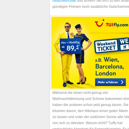
Gutscheincode
und sichern Sie sich zu den unfa
günstigen Preisen noch zusätzliche Gutscheinvor
Während die einen nicht genug von
Weihnachtstimmung und Schnee bekommen kön
haben die anderen schon jetzt genug davon. Sie
träumen davon, den Nikolaus einen guten Mann 
zu lassen und unter der südlichen Sonne alle Vi
von sich zu strecken. Warum nicht? Tuifly hat