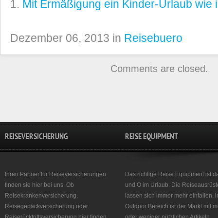
Mit Ermäßigung ein Kinder-Urlaub wie
Dezember 06, 2013 in
Reisebuero
Comments are closed.
REISEVERSICHERUNG
REISE EQUIPMENT
Ihren Partner für Reiseversicherungen
Das richtige Reise Equipment ist d
finden sie hier bei uns. Ob
und O im Urlaub. Die Reiseausrüst
Reisekrankenversicherung,
lassen sich immer mehr einfallen, 
Reisegepäckversicherung oder
Outdoor Bereich ist der Markt mit 
Reiserücktrittsversicherung hier finden
oder weniger nützlichen Artikeln