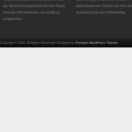
sie Versicherungsportale für ihre Reise
überschwemmt. Finden Sie hier ihr
und alle Informationen um richtig zu
Ausrüstung für den Reisealltag.
vergleichen.
Copyright © 2026. All Rights Reserved. Designed by
Premium WordPress Themes