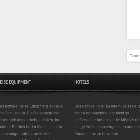
Expres
EISE EQUIPMENT
HOTELS
as richtige Reise Equipment ist das A
Das richtige Hotel an ihrem Reiseziel 
nd O im Urlaub. Die Reiseausrüster
finden ist manchmal gar nicht so
assen sich immer mehr einfallen, im
einfach. Hier haben sie die Möglichkei
utdoor Bereich ist der Markt mit mehr
einige Anbieter zu vergleichen und üb
der weniger nützlichen Artikeln
Kommentare zu bewerten.