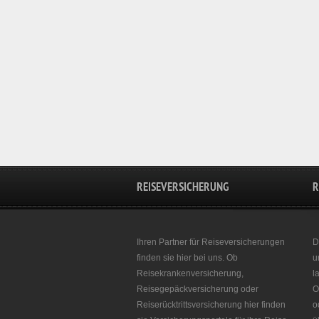
REISEVERSICHERUNG
R
Ihren Partner für Reiseversicherungen
D
finden sie hier bei uns. Ob
u
Reisekrankenversicherung,
l
Reisegepäckversicherung oder
O
Reiserücktrittsversicherung hier finden
o