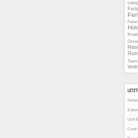
camp
Feri
Fe
Ferie
Hot
Kroat
Osts
Rei
Run
Ther
Well
LETZT
Ferien
Exklus
USA E
Cook’s