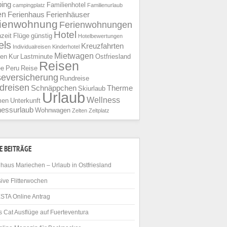
ing
Familienhotel
campingplatz
Familienurlaub
en
Ferienhaus
Ferienhäuser
rienwohnung
Ferienwohnungen
Hotel
nzeit
Flüge
günstig
Hotelbewertungen
els
Kreuzfahrten
Individualreisen
Kinderhotel
Mietwagen
ien
Kur
Lastminute
Ostfriesland
Reisen
ee
Peru
Reise
seversicherung
Rundreise
dreisen
Schnäppchen
Therme
Skiurlaub
Urlaub
Wellness
men
Unterkunft
nessurlaub
Wohnwagen
Zelten
Zeltplatz
E BEITRÄGE
haus Mariechen – Urlaub in Ostfriesland
ive Flitterwochen
STA Online Antrag
 Cat Ausflüge auf Fuerteventura