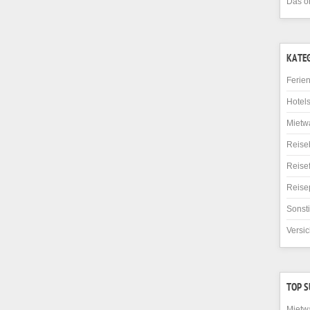
Das o
KATE
Ferie
Hotel
Mietw
Reise
Reise
Reise
Sonst
Versi
TOP 
Mietw