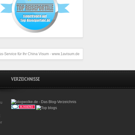
s-Service für Ihr
China Visum
- www.1avisum.de
VERZEICHNISSE
zu
t
er