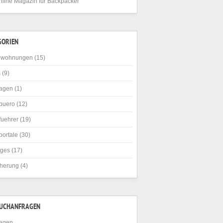
nline Magazin für Backpacker
GORIEN
nwohnungen
(15)
s
(9)
agen
(1)
buero
(12)
fuehrer
(19)
portale
(30)
iges
(17)
cherung
(4)
SUCHANFRAGEN
agen