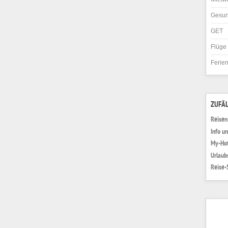
Gesun
GET
Flüge
Ferie
ZUFÄL
Reisen 
Info un
My-Hot
Urlaub
Reise-