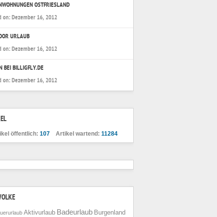
ENWOHNUNGEN OSTFRIESLAND
d on:
Dezember 16, 2012
OOR URLAUB
d on:
Dezember 16, 2012
N BEI BILLIGFLY.DE
d on:
Dezember 16, 2012
EL
ikel öffentlich:
107
Artikel wartend:
11284
WOLKE
Badeurlaub
Aktivurlaub
Burgenland
uerurlaub