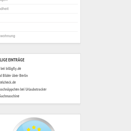
dheit
nwohnung
LIGE EINTRÄGE
bei billigfly.de
d Bilder über Berlin
elcheck.de
sschnäppchen bei Urlaubstracker
Suchmaschine