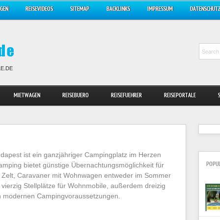
AGEN
REISEVIDEOS
SITEMAP
BACKLINKS
IMPRESSUM
DATENSCHUT
LE.DE
MIETWAGEN
REISEBUERO
REISEFUEHRER
REISEPORTALE
apest ist ein ganzjähriger Campingplatz im Herzen
mping bietet günstige Übernachtungsmöglichkeit für
POPU
 Zelt, Caravaner mit Wohnwagen entweder im Sommer
 vierzig Stellplätze für Wohnmobile, außerdem dreizig
len modernen Campingvoraussetzungen.