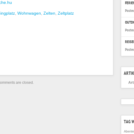
iche.hu
FERI
Poste
ingplatz
,
Wohnwagen
,
Zelten
,
Zeltplatz
OUTD
Poste
REISE
Poste
ARTIK
omments are closed.
Art
TAG 
Abente