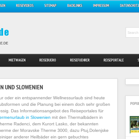
AGEN
REISEVIDEOS
SITEMAP
BACKLINKS
IMPRESSUM
DATENSCHUT
LE.DE
MIETWAGEN
REISEBUERO
REISEFUEHRER
REISEPORTALE
EN UND SLOWENIEN
r oder ein entspannender Wellnessurlaub sind heute
ubsformen und die Planung bei einem doch sehr großen
POPU
ressig. Das Informationsangebot des Reiseportales für
ermenurlaub in Slowenien
mit den Thermalbädern in
Therme Radenci, dem Kurort Lasko, der bekannten
herme der Moravske Therme 3000, dazu Ptuj,Dolenjske
einiger anderer Heilbäder ein gern gebuchtes