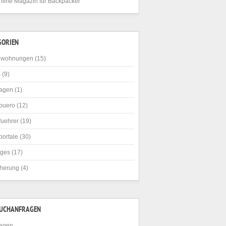
nline Magazin für Backpacker
GORIEN
nwohnungen
(15)
s
(9)
agen
(1)
buero
(12)
fuehrer
(19)
portale
(30)
iges
(17)
cherung
(4)
SUCHANFRAGEN
agen