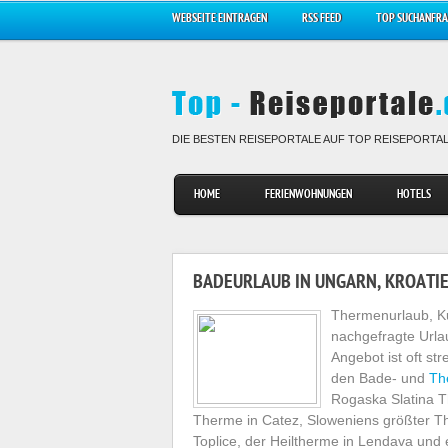
WEBSEITE EINTRAGEN
RSS FEED
TOP SUCHANFR
DIE BESTEN REISEPORTALE AUF TOP REISEPORTA
HOME
FERIENWOHNUNGEN
HOTELS
BADEURLAUB IN UNGARN, KROATI
Thermenurlaub, Ku
nachgefragte Urla
Angebot ist oft st
den Bade- und
Th
Rogaska Slatina 
Therme in Catez, Sloweniens größter T
Toplice, der Heiltherme in Lendava und 