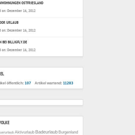
ENWOHNUNGEN OSTFRIESLAND
d on:
Dezember 16, 2012
OOR URLAUB
d on:
Dezember 16, 2012
N BEI BILLIGFLY.DE
d on:
Dezember 16, 2012
EL
ikel öffentlich:
107
Artikel wartend:
11283
WOLKE
Badeurlaub
Aktivurlaub
Burgenland
uerurlaub