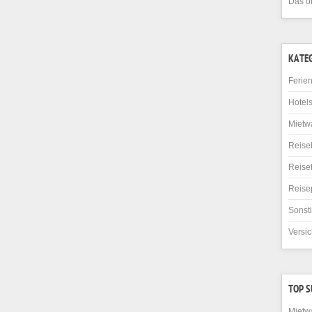
Das o
KATE
Ferie
Hotel
Mietw
Reise
Reise
Reise
Sonst
Versi
TOP 
Mietw