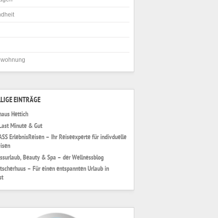
dheit
nwohnung
LIGE EINTRÄGE
haus Hettich
Last Minute & Gut
S ErlebnisReisen – Ihr Reiseexperte für indivduelle
isen
ssurlaub, Beauty & Spa – der Wellnessblog
tscherhuus – Für einen entspannten Urlaub in
st