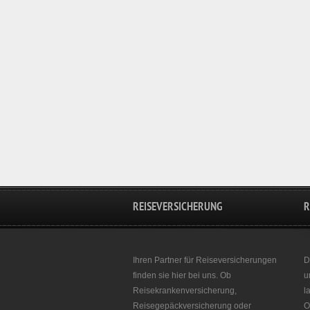
REISEVERSICHERUNG
R
Ihren Partner für Reiseversicherungen
D
finden sie hier bei uns. Ob
u
Reisekrankenversicherung,
l
Reisegepäckversicherung oder
O