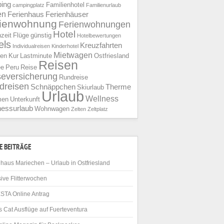
ing
Familienhotel
campingplatz
Familienurlaub
en
Ferienhaus
Ferienhäuser
rienwohnung
Ferienwohnungen
Hotel
nzeit
Flüge
günstig
Hotelbewertungen
els
Kreuzfahrten
Individualreisen
Kinderhotel
Mietwagen
ien
Kur
Lastminute
Ostfriesland
Reisen
ee
Peru
Reise
seversicherung
Rundreise
dreisen
Schnäppchen
Therme
Skiurlaub
Urlaub
Wellness
men
Unterkunft
nessurlaub
Wohnwagen
Zelten
Zeltplatz
E BEITRÄGE
haus Mariechen – Urlaub in Ostfriesland
ive Flitterwochen
STA Online Antrag
 Cat Ausflüge auf Fuerteventura