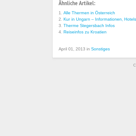
Ähnliche Artikel:
Alle Thermen in Österreich
Kur in Ungarn – Informationen, Hotel
Therme Stegersbach Infos
Reiseinfos zu Kroatien
April 01, 2013 in
Sonstiges
C