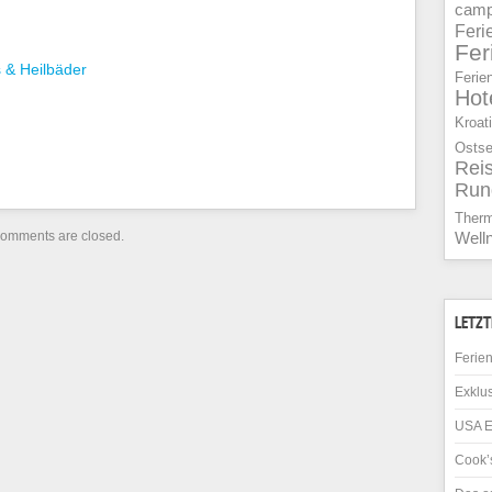
camp
Feri
Fe
s & Heilbäder
Ferie
Hot
Kroat
Osts
Rei
Run
Ther
omments are closed.
Well
LETZT
Ferien
Exklus
USA E
Cook’s