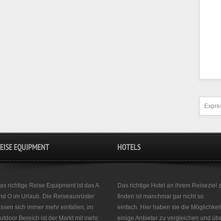
Expres
EISE EQUIPMENT
HOTELS
as richtige Reise Equipment ist das A
Das richtige Hotel an ihrem Reiseziel 
nd O im Urlaub. Die Reiseausrüster
finden ist manchmal gar nicht so
assen sich immer mehr einfallen, im
einfach. Hier haben sie die Möglichkei
utdoor Bereich ist der Markt mit mehr
einige Anbieter zu vergleichen und üb