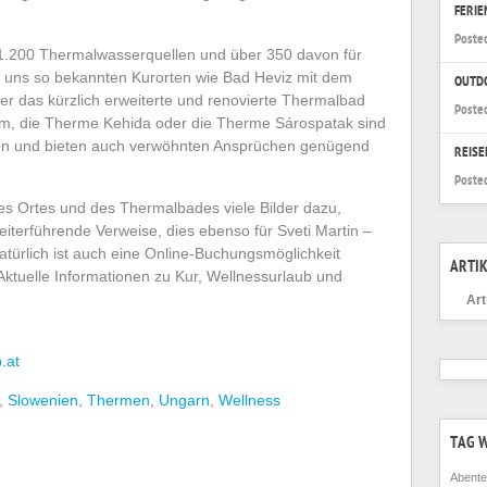
FERI
Poste
1.200 Thermalwasserquellen und über 350 davon für
 uns so bekannten Kurorten wie Bad Heviz mit dem
OUTD
r das kürzlich erweiterte und renovierte Thermalbad
Poste
om, die Therme Kehida oder die Therme Sárospatak sind
nen und bieten auch verwöhnten Ansprüchen genügend
REISE
Poste
des Ortes und des Thermalbades viele Bilder dazu,
iterführende Verweise, dies ebenso für Sveti Martin –
Natürlich ist auch eine Online-Buchungsmöglichkeit
ARTIK
Aktuelle Informationen zu Kur, Wellnessurlaub und
Art
.at
,
Slowenien
,
Thermen
,
Ungarn
,
Wellness
TAG 
Abente