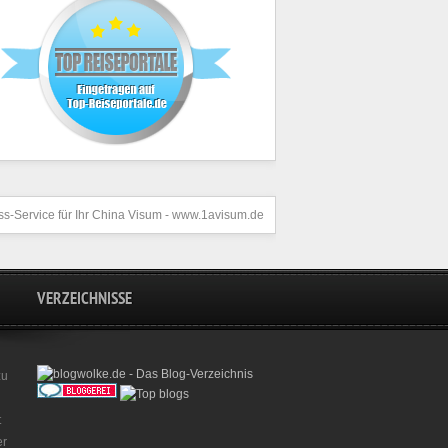
s-Service für Ihr
China Visum
- www.1avisum.de
VERZEICHNISSE
zu
t
er