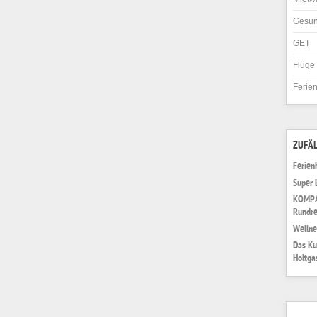
Gesun
GET
Flüge
Ferie
ZUFÄL
Ferien
Super 
KOMPAS
Rundre
Wellne
Das Ku
Holtga