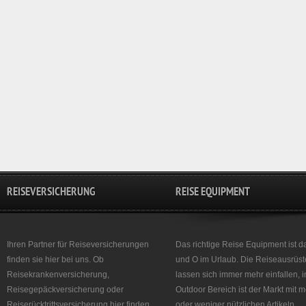
REISEVERSICHERUNG
REISE EQUIPMENT
Ihren Partner für Reiseversicherungen
Das richtige Reise Equipment ist d
finden sie hier bei uns. Ob
und O im Urlaub. Die Reiseausrüst
Reisekrankenversicherung,
lassen sich immer mehr einfallen, 
Reisegepäckversicherung oder
Outdoor Bereich ist der Markt mit 
Reiserücktrittsversicherung hier finden
oder weniger nützlichen Artikeln