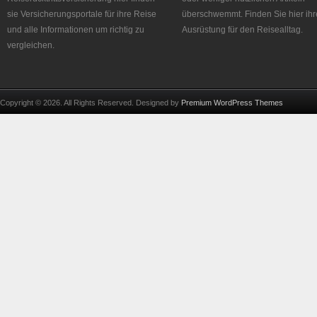
sie Versicherungsportale für ihre Reise
überschwemmt. Finden Sie hier ihr
und alle Informationen um richtig zu
Ausrüstung für den Reisealltag.
vergleichen.
Copyright © 2026. All Rights Reserved. Designed by
Premium WordPress Themes