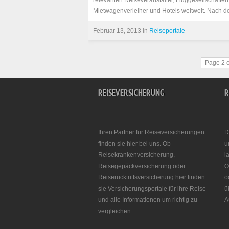
relevanten Reiseveranstalter, Fluggesellschaften
Mietwagenverleiher und Hotels weltweit. Nach de
Februar 13, 2013 in
Reiseportale
Page 2 o
REISEVERSICHERUNG
R
Ihren Partner für Reiseversicherungen
D
finden sie hier bei uns. Ob
u
Reisekrankenversicherung,
l
Reisegepäckversicherung oder
O
Reiserücktrittsversicherung hier finden
o
sie Versicherungsportale für ihre Reise
ü
und alle Informationen um richtig zu
A
vergleichen.