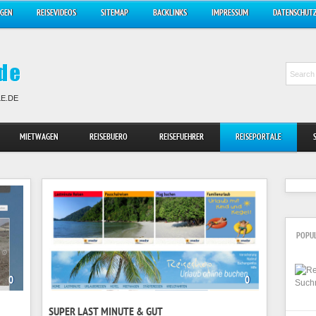
AGEN
REISEVIDEOS
SITEMAP
BACKLINKS
IMPRESSUM
DATENSCHUT
LE.DE
MIETWAGEN
REISEBUERO
REISEFUEHRER
REISEPORTALE
POPU
0
0
SUPER LAST MINUTE & GUT