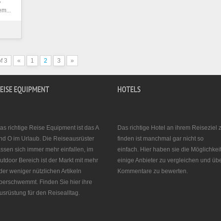
,
m...
f 3
«
1
2
3
»
EISE EQUIPMENT
HOTELS
as richtige Reise Equipment ist das A
Das richtige Hotel an ihrem Reiseziel 
nd O im Urlaub. Die Reiseausrüster
finden ist manchmal gar nicht so
assen sich immer mehr einfallen, im
einfach. Hier haben sie die Möglichkei
utdoor Bereich ist der Markt mit mehr
einige Anbieter zu vergleichen und üb
der weniger nützlichen Artikeln
Kommentare zu bewerten.
berschwemmt. Finden Sie hier ihre
usrüstung für den Reisealltag.