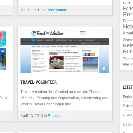
camp
Feri
Mai 12, 2013 in
Reiseportale
Fe
Ferie
Hot
Kroat
Osts
Rei
Run
Ther
Well
0
0
TRAVEL-VOLUNTEER
LETZT
Travel-Volunteer.de informiert rund um die Themen
Ferien
Blick.
Weltreise Planung und Orgnaisation, Volunteering und
Work & Travel Erfahrungen und...
Exklus
USA E
April 13, 2013 in
Reiseportale
Cook’s