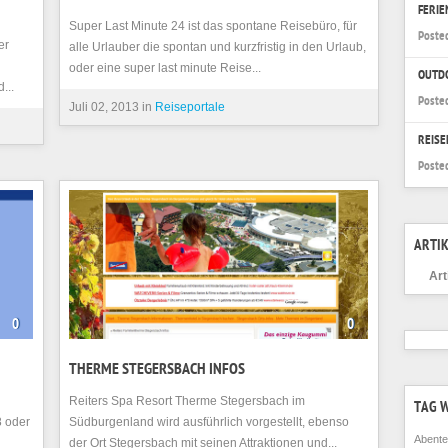
FERI
Super Last Minute 24 ist das spontane Reisebüro, für
Poste
er
alle Urlauber die spontan und kurzfristig in den Urlaub,
oder eine super last minute Reise...
OUTD
...
Poste
Juli 02, 2013 in
Reiseportale
REISE
Poste
ARTIK
Art
0
0
THERME STEGERSBACH INFOS
Reiters Spa Resort Therme Stegersbach im
TAG 
8 oder
Südburgenland wird ausführlich vorgestellt, ebenso
Abente
der Ort Stegersbach mit seinen Attraktionen und...