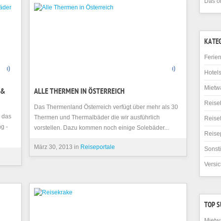
Das o
KATE
Ferie
0
0
Hotel
Mietw
 &
ALLE THERMEN IN ÖSTERREICH
Reise
Das Thermenland Österreich verfügt über mehr als 30
, das
Thermen und Thermalbäder die wir ausführlich
Reise
g -
vorstellen. Dazu kommen noch einige Solebäder...
Reise
März 30, 2013 in
Reiseportale
Sonst
Versi
TOP 
Mietw