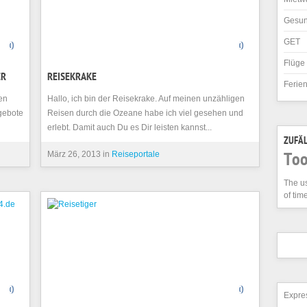
Gesun
GET
0
0
Flüge
ER
REISEKRAKE
Ferie
en
Hallo, ich bin der Reisekrake. Auf meinen unzähligen
gebote
Reisen durch die Ozeane habe ich viel gesehen und
erlebt. Damit auch Du es Dir leisten kannst...
ZUFÄL
März 26, 2013 in
Reiseportale
Too
The us
of tim
0
0
Expres