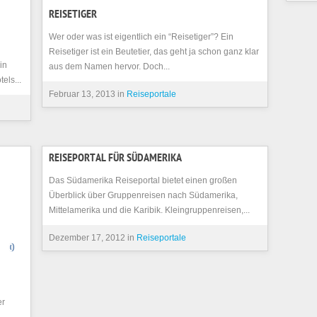
REISETIGER
Wer oder was ist eigentlich ein “Reisetiger”? Ein
Reisetiger ist ein Beutetier, das geht ja schon ganz klar
in
aus dem Namen hervor. Doch...
els...
Februar 13, 2013 in
Reiseportale
REISEPORTAL FÜR SÜDAMERIKA
Das Südamerika Reiseportal bietet einen großen
Überblick über Gruppenreisen nach Südamerika,
Mittelamerika und die Karibik. Kleingruppenreisen,...
Dezember 17, 2012 in
Reiseportale
0
er