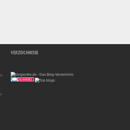
VERZEICHNISSE
zu
t
er