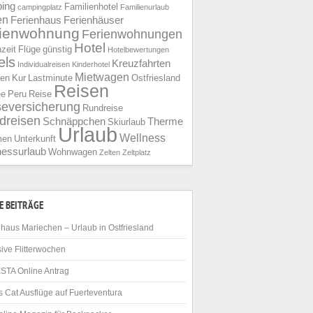
ing
Familienhotel
campingplatz
Familienurlaub
en
Ferienhaus
Ferienhäuser
rienwohnung
Ferienwohnungen
Hotel
nzeit
Flüge
günstig
Hotelbewertungen
els
Kreuzfahrten
Individualreisen
Kinderhotel
Mietwagen
ien
Kur
Lastminute
Ostfriesland
Reisen
ee
Peru
Reise
seversicherung
Rundreise
dreisen
Schnäppchen
Therme
Skiurlaub
Urlaub
Wellness
men
Unterkunft
nessurlaub
Wohnwagen
Zelten
Zeltplatz
E BEITRÄGE
haus Mariechen – Urlaub in Ostfriesland
ive Flitterwochen
STA Online Antrag
 Cat Ausflüge auf Fuerteventura